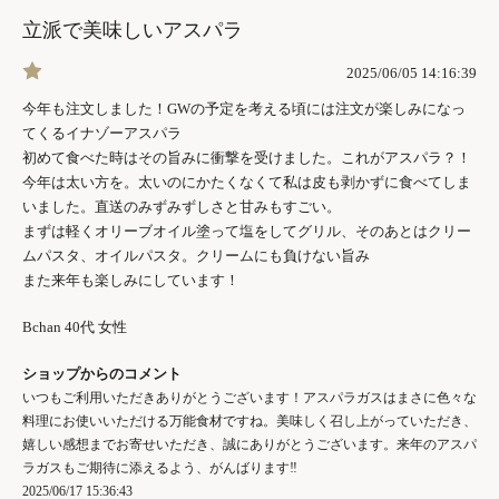
立派で美味しいアスパラ
2025/06/05 14:16:39
今年も注文しました！GWの予定を考える頃には注文が楽しみになっ
てくるイナゾーアスパラ
初めて食べた時はその旨みに衝撃を受けました。これがアスパラ？！
今年は太い方を。太いのにかたくなくて私は皮も剥かずに食べてしま
いました。直送のみずみずしさと甘みもすごい。
まずは軽くオリーブオイル塗って塩をしてグリル、そのあとはクリー
ムパスタ、オイルパスタ。クリームにも負けない旨み
また来年も楽しみにしています！
Bchan 40代 女性
ショップからのコメント
いつもご利用いただきありがとうございます！アスパラガスはまさに色々な
料理にお使いいただける万能食材ですね。美味しく召し上がっていただき、
嬉しい感想までお寄せいただき、誠にありがとうございます。来年のアスパ
ラガスもご期待に添えるよう、がんばります‼︎
2025/06/17 15:36:43