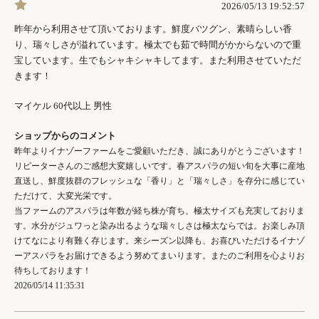
2026/05/13 19:52:57
昨年から利用させて頂いております。鮮度バツグン、素晴らしい香
り、瑞々しさが溢れています。極太でも茹で時間がかからないので重
宝しています。生でもシャキシャキしてます。また利用させていただ
きます！
マイケル 60代以上 男性
ショップからのコメント
昨年よりイナゾーファームをご愛顧いただき、誠にありがとうございます！
リピーターさんのご感想大変嬉しいです。春アスパラの短い旬を大事に産地
直送し、鮮度抜群のフレッシュな「香り」と「瑞々しさ」を存分に感じてい
ただけて、大変光栄です。
当ファームのアスパラは年数が経ち株が育ち、極太サイズも充実しておりま
す。水分がジュワっと染み出るような瑞々しさは極太ならでは。お楽しみ頂
けてなにより有難く存じます。来シーズン以降も、お喜びいただけるイナゾ
ーアスパラをお届けできるよう努めてまいります。またのご利用を心よりお
待ちしております！
2026/05/14 11:35:31