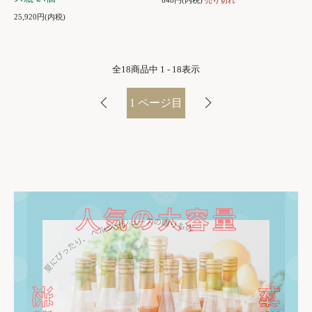
648円(内税)
売り切れ
25,920円(内税)
全
18
商品中
1 - 18
表示
1
ページ目